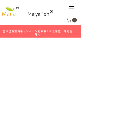
®
®
MaiyaPen
全国送料無料キャンペーン開催中！※北海道・沖縄を
除く
特定商取引法に基づく表記
販売事業者：株式会社Maiya Japan
運営統括責任者名：下村 一華
郵便番号：814-0133
所在地：福岡県福岡市城南区七隈2丁目20-44