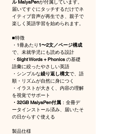
ル MaiyaPen
が付属しています。
届いてすぐにタッチするだけでネ
イティブ音声が再生でき、親子で
楽しく英語学習を始められます。
■特徴
・1冊あたり
1〜2文／ページ構成
で、未就学児にも読める設計
・
Sight Words + Phonics
の基礎
語彙に絞ったやさしい英語
・シンプルな
繰り返し構文
で、語
順・リズムが自然に身につく
・イラストが大きく、内容の理解
を視覚でサポート
・32GB MaiyaPen付属
：全冊デ
ータインストール済み、届いたそ
の日からすぐ使える
製品仕様