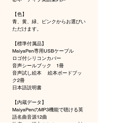
【色】
青、黄、緑、ピンクからお選びい
ただけます。
【標準付属品】
MaiyaPen専用USBケーブル
ロゴ付シリコンカバー
音声シールブック 1冊
音声試し絵本 絵本ボードブッ
ク2冊
日本語説明書
【内蔵データ】
MaiyaPenのMP3機能で聴ける英
語名曲音源12曲
弊店でご購入されたMaiyaPen対
応版絵本の音声データ