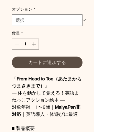
格
オプション
*
数量
*
カートに追加する
『
From Head to Toe（あたまから
つまさきまで）
』
― 体を動かして覚える！英語ま
ねっこアクション絵本 ―
対象年齢：1〜6歳｜
MaiyaPen非
対応
｜英語導入・体遊びに最適
■ 製品概要