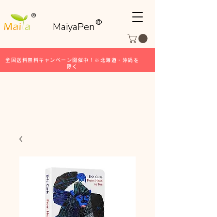
®
®
MaiyaPen
全国送料無料キャンペーン開催中！※北海道・沖縄を
除く