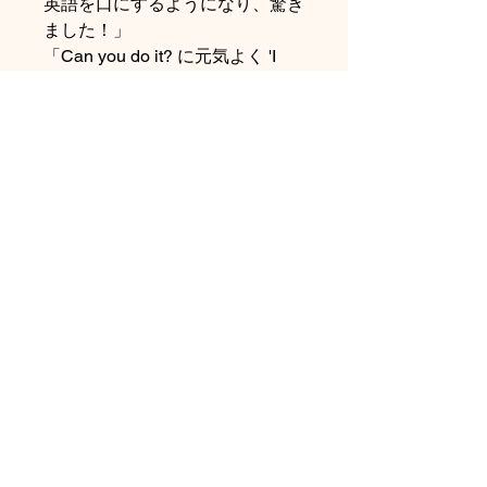
英語を口にするようになり、驚き
ました！」
「Can you do it? に元気よく 'I
can do it!' と答える姿が可愛すぎ
る」
■ ご購入について
・
本商品はMaiyaPenには直接対
応しておりません。MaiyaPenを
ご利用の方で音声対応をご希望の
場合は、オプション欄より
「MaiyaPen対応シール付き」を
ご選択ください。
・在庫・発送については商品ペー
ジにてご確認ください。
返品・返金ポリシー