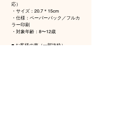
応）
・サイズ：20.7＊15cm
・仕様：ペーパーバック／フルカ
ラー印刷
・対象年齢：8〜12歳
■ お客様の声（一部抜粋）
「簡単すぎず難しすぎないので、
ちょうど良い挑戦になっていま
す」
「物語が面白く、子どもが次々と
読みたがります」
「マイヤペン対応で、発音チェッ
クができるのがとても便利です」
■ ご購入について
本商品は、こちらのオンラインス
トアおよび提携販売パートナーに
てお求めいただけます。