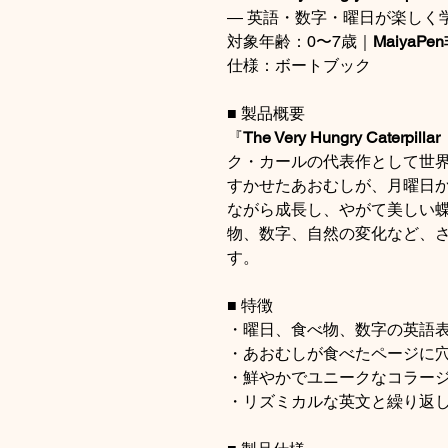
― 英語・数字・曜日が楽しく
対象年齢：0〜7歳｜
MaiyaP
仕様：ボートブック
■ 製品概要
『
The Very Hungry Cater
ク・カールの代表作として世
すかせたあおむしが、月曜日
ながら成長し、やがて美しい
物、数字、自然の変化など、
す。
■ 特徴
・曜日、食べ物、数字の英語
・あおむしが食べたページに
・鮮やかでユニークなコラー
・リズミカルな英文と繰り返