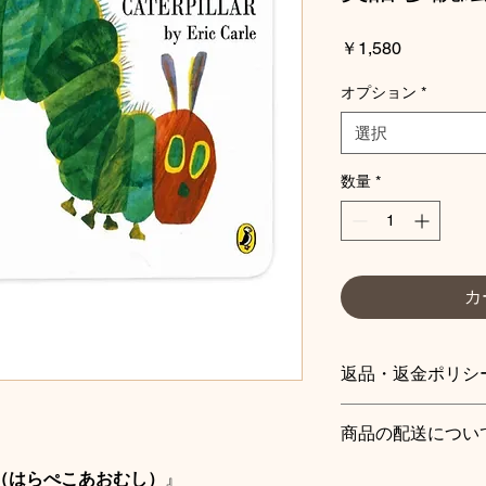
価
￥1,580
格
オプション
*
選択
数量
*
カ
返品・返金ポリシ
お客様都合の返品・
商品の配送につい
・商品が到着後、1
・配送業者はヤマト
pillar（はらぺこあおむし）
』
・未使用、未開封の