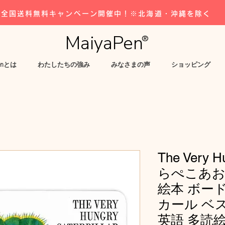
全国送料無料キャンペーン開催中！※北海道・沖縄を除く
MaiyaPen
®
enとは
わたしたちの強み
みなさまの声
ショッピング
The Very Hu
らぺこあお
絵本 ボー
カール ベ
英語 多読