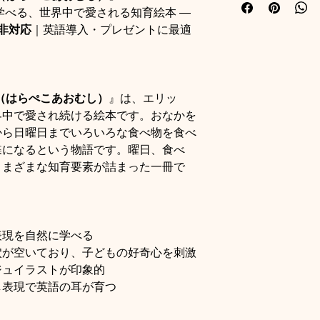
か（※指定不可）
学べる、世界中で愛される知育絵本 ―
金いたします。
en非対応
｜英語導入・プレゼントに最適
・ご入金確認後、
2
・開封済みの場合、
します。
・追跡番号を発送時
・返送時の送料はお
pillar（はらぺこあおむし）
』は、エリッ
界中で愛され続ける絵本です。おなかを
商品のトラブルによ
から日曜日までいろいろな食べ物を食べ
・弊社にて確認後、
は同一商品と交換い
蝶になるという物語です。曜日、食べ
さまざまな知育要素が詰まった一冊で
・返送時の送料は当
・着払いでの返送に
株式会社、又は佐川
表現を自然に学べる
配送サービスのみを
穴が空いており、子どもの好奇心を刺激
ジュイラストが印象的
し表現で英語の耳が育つ