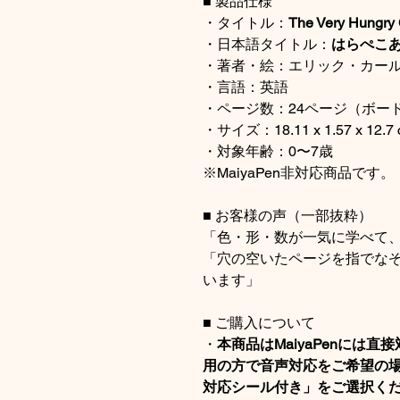
■ 製品仕様
・タイトル：
The Very Hungry C
・日本語タイトル：
はらぺこ
・著者・絵：エリック・カール（Er
・言語：英語
・ページ数：24ページ（ボー
・サイズ：18.11 x 1.57 x 12.7
・対象年齢：0〜7歳
※MaiyaPen非対応商品です。
■ お客様の声（一部抜粋）
「色・形・数が一気に学べて
「穴の空いたページを指でな
います」
■ ご購入について
・
本商品はMaiyaPenには直
用の方で音声対応をご希望の場合
対応シール付き」をご選択く