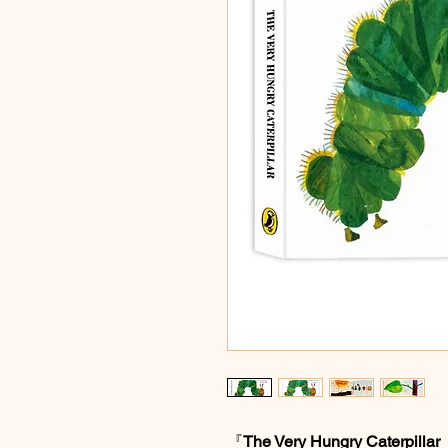
『
The Very Hungry Cater