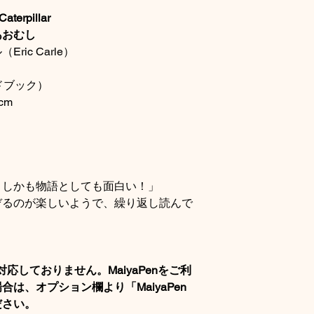
aterpillar
あおむし
ic Carle）
ドブック）
 cm
、しかも物語としても面白い！」
ぞるのが楽しいようで、繰り返し読んで
接対応しておりません。MaiyaPenをご利
は、オプション欄より「MaiyaPen
ださい。