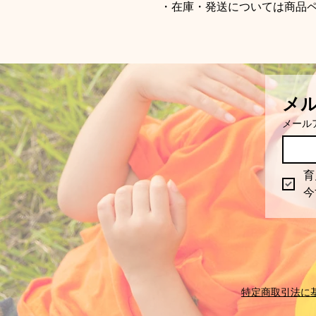
・在庫・発送については商品
メ
メール
育
今
特定商取引法に