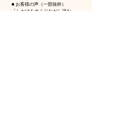
■ お客様の声（一部抜粋）
「しかけをめくりながら読む
と、“虫歯になる前にみがこ
う！”と子どもが自分から歯ブラ
シを持つようになりました」
「英語の表現もシンプルなので、
生活習慣と英語学習を同時に取り
入れられます」
■ ご購入について
・本商品はMaiyaPenには直接対
応しておりません。
・在庫・発送状況は商品ページに
てご確認ください。
返品・返金ポリシー
お客様都合の返品・交換について
商品の配送について