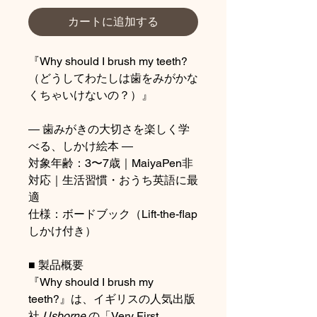
カートに追加する
『Why should I brush my teeth?
（どうしてわたしは歯をみがかな
くちゃいけないの？）』
― 歯みがきの大切さを楽しく学
べる、しかけ絵本 ―
対象年齢：3〜7歳｜MaiyaPen非
対応｜生活習慣・おうち英語に最
適
仕様：ボードブック（Lift-the-flap
しかけ付き）
■ 製品概要
『Why should I brush my
teeth?』は、イギリスの人気出版
社
Usborne
の「Very First