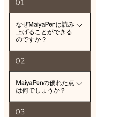
01
なぜMaiyaPenは読み
上げることができる
のですか？
MaiyaPen（マイヤペン）は、
02
光学画像認識技術とデジタル
音声技術を融合させた次世代
型の知育ツールです。 紙面
MaiyaPenの優れた点
にあらかじめ印刷された情報
は何でしょうか？
を読み取って音声を再生する
タイプと、専用の音声シール
MaiyaPen（マイヤペン）は、
を貼ることで対応する音声が
03
対応する絵本や専用教材に触
流れるタイプの2種類に対応。
れるだけで音声を再生する知
お子さまの年齢や学習スタイ
能ツールでございます。本を
ルに合わせて、柔軟にご活用
どのような書籍を読
読むことが苦手なお子様で
いただけます。