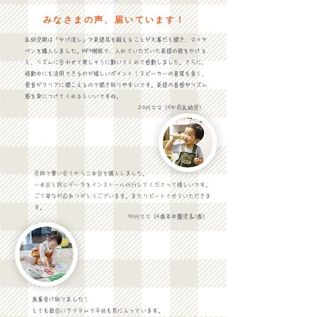
​みなさまの声、届いています！
乳幼児期は「かけ流し」で英語耳を鍛えることが大事だと聞き、マイヤ
ペンを購入しました。
MP3機能で、入れていただいた
英語の歌をかける
と、リズムに合わせて楽しそうに動いてくれて感動しました。
さらに、
移動中にも活用できるのが嬉しいポイント！
スピーカーの音質も良く、
発音がクリアに聞こえるので聞き取りやすいです。英語の音感やリズム
感を身につけてくれるといいですね。
​
20代ママ（9か月乳幼児）
​兄妹で奪い合うから二本目を購入しました。
​一本目と同じデータをインストール代行してくださって
嬉しいです。
ご丁寧な対応ありがとうございます。またリピートさせていただきま
す。
30代ママ
（4歳年中園児＆1歳）
無事受け取りました！
とても面白いアイテムで子供も気に入っています。