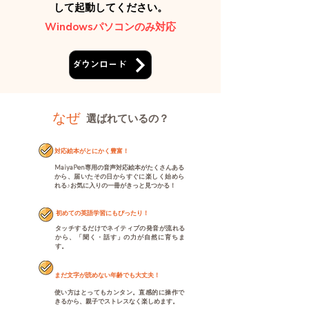
して起動してください。
Windowsパソコンのみ対応
ダウンロード
なぜ
選ばれているの？
対応絵本がとにかく豊富！
MaiyaPen専用の音声対応絵本がたくさんある
から、届いたその日からすぐに楽しく始めら
れる♪お気に入りの一冊がきっと見つかる！
初めての英語学習にもぴったり！
タッチするだけでネイティブの発音が流れる
から、「聞く・話す」の力が自然に育ちま
す。
まだ文字が読めない年齢でも大丈夫！
使い方はとってもカンタン。直感的に操作で
きるから、親子でストレスなく楽しめます。