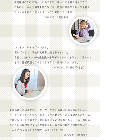
​英語維持のために購入したのですが、食いつきも良く導入できて、
お気に入りの本を何度も聞きながら、自然に単語やフレーズを覚え
ているのを見て、買ってよかったと実感しています。
​ 30代ママ（6歳児小学1）
いつもありがとうございます。
おかげさまで、子供が英検準二級を取りました。
今回は二級のListening過去問の音声データシールを作ってくださって、
苦手な聴解問題もクリアできそうで、期待しております。
​ 40代ママ（12歳中学1年生）
英語の発音に自信がなく、どうやって教えればいいのか悩んでいまし
た。でもマイヤペンなら、ネイティブの発音をそのまま聞けるので、私
が発音しなくても大丈夫！対応している英語絵本も多く、これ一本あれ
ばいろんな教材に使えるのが便利です。
親が読み聞かせ時間がないとき
一人で遊べるのがとても助かります！(*ˊᗜˋ*)/
20代ママ（3歳園児）