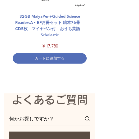
32GB MaiyaPen+Guided Science
Guided Science Reader
ReadersA～EFお得セット 絵本76冊
ト 絵本76冊 CD5枚 
CD5枚 マイヤペン付 おうち英語
おうち英語 Scholasti
Scholastic
価格
￥17,780
カートに追加する
よくあるご質問